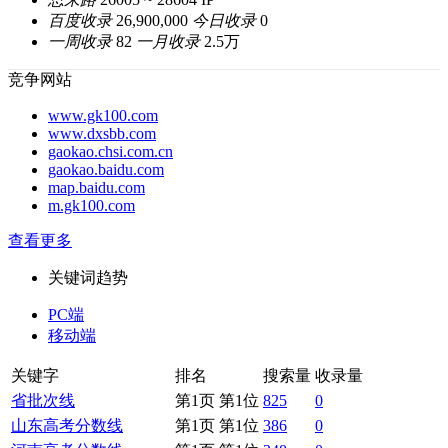
百度收录
26,900,000
今日收录
0
一周收录
82
一月收录
2.5万
竞争网站
www.gk100.com
www.dxsbb.com
gaokao.chsi.com.cn
gaokao.baidu.com
map.baidu.com
m.gk100.com
查看更多
关键词趋势
PC端
移动端
关键字
排名
搜索量
收录量
省批次线
第1页 第1位
825
0
山东高考分数线
第1页 第1位
386
0